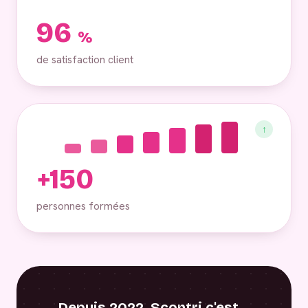
96
%
de satisfaction client
↑
+150
personnes formées
Depuis 2022, Scontri c'est…