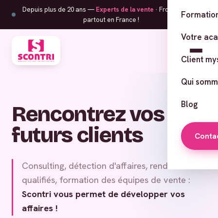
Depuis plus de 20 ans —
Experts de la vente
· From Corsica,
Formation
partout en France !
Votre ac
Client my
Qui somm
Blog
Rencontrez vos
futurs clients
Conta
Consulting, détection d'affaires, rendez-vous
qualifiés, formation des équipes de vente :
Scontri vous permet de développer vos
affaires !