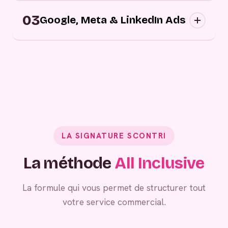
Campagnes digitales sortantes : nous
03
approchons vos prospects au bon moment,
Google, Meta & LinkedIn Ads
sur les bons canaux, avec des messages
personnalisés.
Grâce à vos campagnes publicitaires,
générez de la demande entrante.
LA SIGNATURE SCONTRI
La méthode
All Inclusive
La formule qui vous permet de structurer tout
votre service commercial.