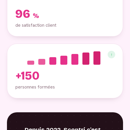
96
%
de satisfaction client
↑
+150
personnes formées
Depuis 2022, Scontri c'est…