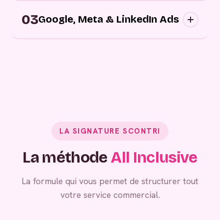
Campagnes digitales sortantes : nous
03
approchons vos prospects au bon moment,
Google, Meta & LinkedIn Ads
sur les bons canaux, avec des messages
personnalisés.
Grâce à vos campagnes publicitaires,
générez de la demande entrante.
LA SIGNATURE SCONTRI
La méthode
All Inclusive
La formule qui vous permet de structurer tout
votre service commercial.