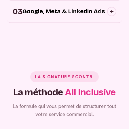
Campagnes digitales sortantes : nous
03
approchons vos prospects au bon moment,
Google, Meta & LinkedIn Ads
sur les bons canaux, avec des messages
personnalisés.
Grâce à vos campagnes publicitaires,
générez de la demande entrante.
LA SIGNATURE SCONTRI
La méthode
All Inclusive
La formule qui vous permet de structurer tout
votre service commercial.