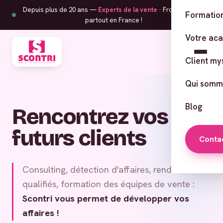
Depuis plus de 20 ans —
Experts de la vente
· From Corsica,
Formation
partout en France !
Votre ac
Client my
Qui somm
Blog
Rencontrez vos
futurs clients
Conta
Consulting, détection d'affaires, rendez-vous
qualifiés, formation des équipes de vente :
Scontri vous permet de développer vos
affaires !