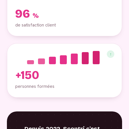
96
%
de satisfaction client
↑
+150
personnes formées
Depuis 2022, Scontri c'est…