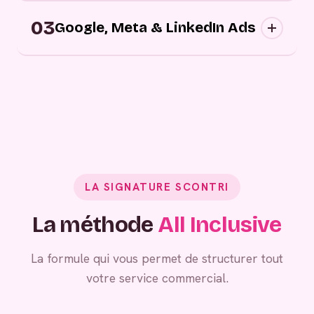
Campagnes digitales sortantes : nous
03
approchons vos prospects au bon moment,
Google, Meta & LinkedIn Ads
sur les bons canaux, avec des messages
personnalisés.
Grâce à vos campagnes publicitaires,
générez de la demande entrante.
LA SIGNATURE SCONTRI
La méthode
All Inclusive
La formule qui vous permet de structurer tout
votre service commercial.