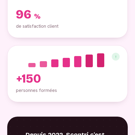
96
%
de satisfaction client
↑
+150
personnes formées
Depuis 2022, Scontri c'est…