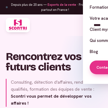
Depuis plus de 20 ans —
Experts de la vente
· From Corsica,
Formation
partout en France !
Votre ac
Client my
Qui somm
Blog
Rencontrez vos
futurs clients
Conta
Consulting, détection d'affaires, rendez-vous
qualifiés, formation des équipes de vente :
Scontri vous permet de développer vos
affaires !