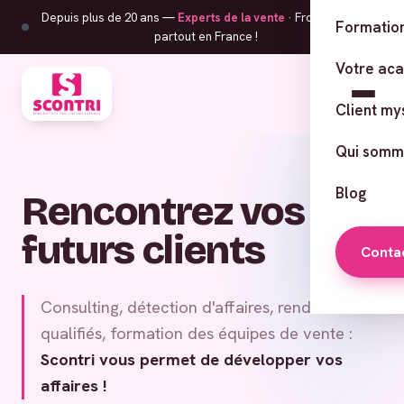
Depuis plus de 20 ans —
Experts de la vente
· From Corsica,
Formation
partout en France !
Votre ac
Client my
Qui somm
Blog
Rencontrez vos
futurs clients
Conta
Consulting, détection d'affaires, rendez-vous
qualifiés, formation des équipes de vente :
Scontri vous permet de développer vos
affaires !