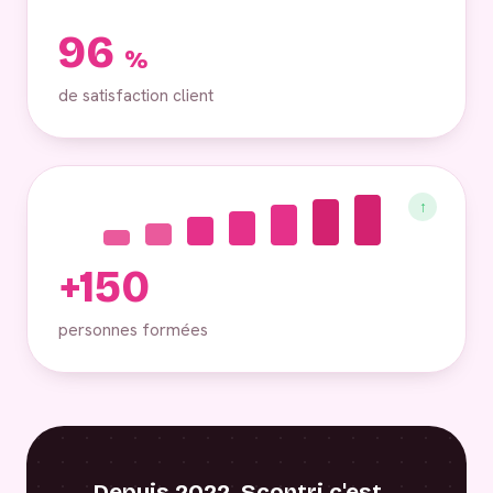
96
%
de satisfaction client
↑
+150
personnes formées
Depuis 2022, Scontri c'est…