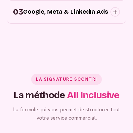
Campagnes digitales sortantes : nous
03
approchons vos prospects au bon moment,
Google, Meta & LinkedIn Ads
sur les bons canaux, avec des messages
personnalisés.
Grâce à vos campagnes publicitaires,
générez de la demande entrante.
LA SIGNATURE SCONTRI
La méthode
All Inclusive
La formule qui vous permet de structurer tout
votre service commercial.