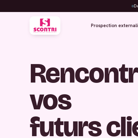
De
Prospection external
Rencontr
vos
futurs cl