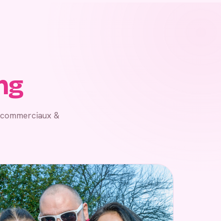
ng
, commerciaux &