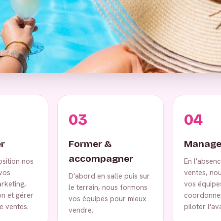
03
04
r
Former &
Manage
accompagner
osition nos
En l'absen
vos
ventes, no
D'abord en salle puis sur
rketing,
vos équipe
le terrain, nous formons
on et gérer
coordonner
vos équipes pour mieux
e ventes.
piloter l'a
vendre.