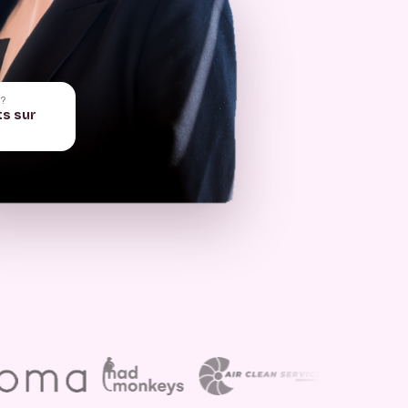
 ?
ts sur