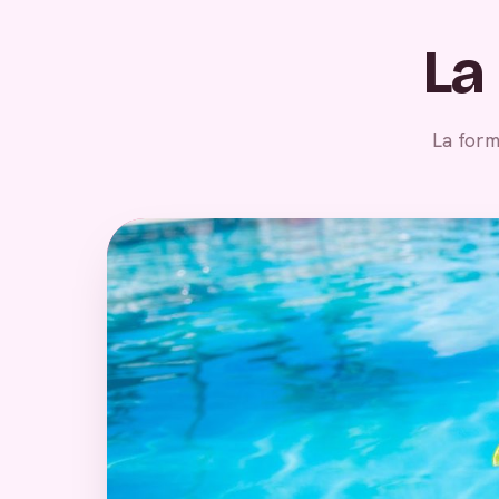
La
La form