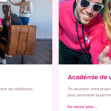
Académie de v
crer les meilleures
On structure votre propre 
pour pérenniser la perfor
En savoir plus
→