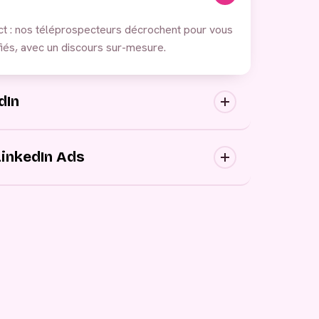
ct : nos téléprospecteurs décrochent pour vous
iés, avec un discours sur-mesure.
dIn
ortantes : nous approchons vos prospects au
ons canaux, avec des messages personnalisés.
LinkedIn Ads
 publicitaires, générez de la demande