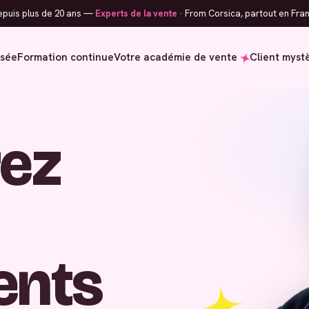
puis plus de 20 ans —
Experts de la vente
· From Corsica, partout en Fran
isée
Formation continue
Votre académie de vente
Client myst
ez
ients