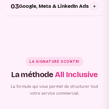
03
approchons vos prospects au bon moment,
Google, Meta & LinkedIn Ads
sur les bons canaux, avec des messages
personnalisés.
Grâce à vos campagnes publicitaires,
générez de la demande entrante.
LA SIGNATURE SCONTRI
La méthode
All Inclusive
La formule qui vous permet de structurer tout
votre service commercial.