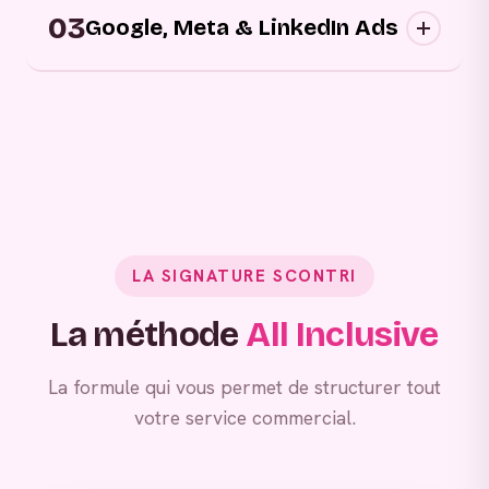
03
approchons vos prospects au bon moment,
Google, Meta & LinkedIn Ads
sur les bons canaux, avec des messages
personnalisés.
Grâce à vos campagnes publicitaires,
générez de la demande entrante.
LA SIGNATURE SCONTRI
La méthode
All Inclusive
La formule qui vous permet de structurer tout
votre service commercial.