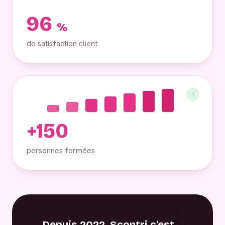
96
%
de satisfaction client
↑
+150
personnes formées
Depuis 2022, Scontri c'est…