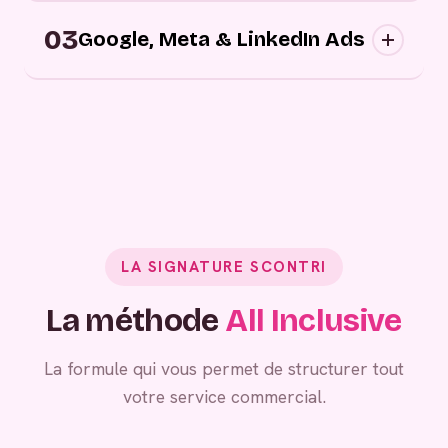
Campagnes digitales sortantes : nous
03
approchons vos prospects au bon moment,
Google, Meta & LinkedIn Ads
sur les bons canaux, avec des messages
personnalisés.
Grâce à vos campagnes publicitaires,
générez de la demande entrante.
LA SIGNATURE SCONTRI
La méthode
All Inclusive
La formule qui vous permet de structurer tout
votre service commercial.