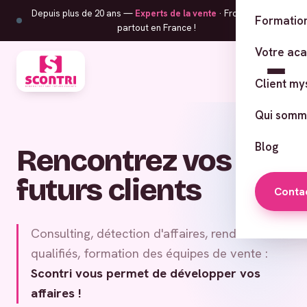
Depuis plus de 20 ans —
Experts de la vente
· From Corsica,
Formation
partout en France !
Votre ac
Client my
Qui somm
Blog
Rencontrez vos
futurs clients
Conta
Consulting, détection d'affaires, rendez-vous
qualifiés, formation des équipes de vente :
Scontri vous permet de développer vos
affaires !