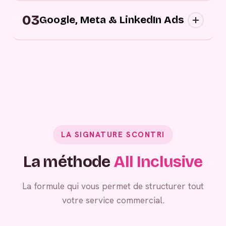
Campagnes digitales sortantes : nous
03
approchons vos prospects au bon moment,
Google, Meta & LinkedIn Ads
sur les bons canaux, avec des messages
personnalisés.
Grâce à vos campagnes publicitaires,
générez de la demande entrante.
LA SIGNATURE SCONTRI
La méthode
All Inclusive
La formule qui vous permet de structurer tout
votre service commercial.