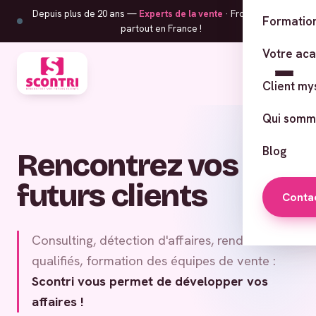
Depuis plus de 20 ans —
Experts de la vente
· From Corsica,
Formation
partout en France !
Votre ac
Client my
Qui somm
Blog
Rencontrez vos
futurs clients
Conta
Consulting, détection d'affaires, rendez-vous
qualifiés, formation des équipes de vente :
Scontri vous permet de développer vos
affaires !