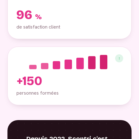
96
%
de satisfaction client
↑
+150
personnes formées
Depuis 2022, Scontri c'est…