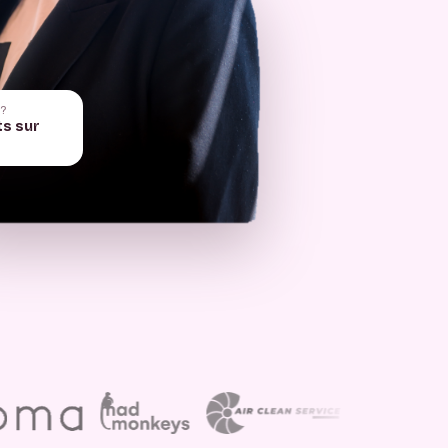
 ?
ts sur