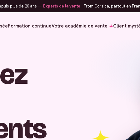
puis plus de 20 ans —
Experts de la vente
· From Corsica, partout en Fran
isée
Formation continue
Votre académie de vente
Client myst
ez
ients