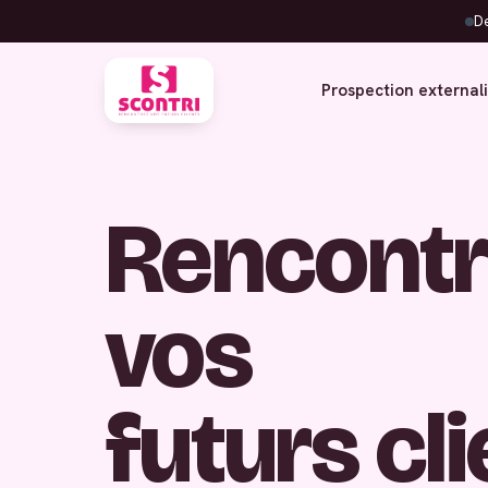
De
Prospection external
Rencontr
vos
futurs cl