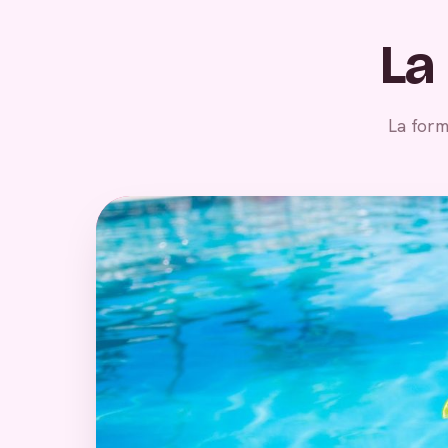
La
La form