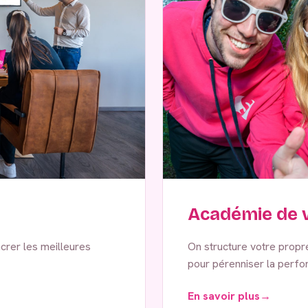
Académie de v
crer les meilleures
On structure votre propre 
pour pérenniser la perfor
En savoir plus
→