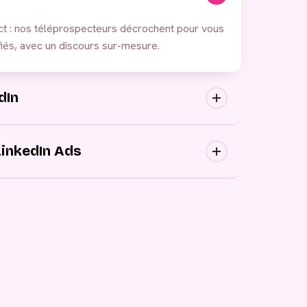
ct : nos téléprospecteurs décrochent pour vous
iés, avec un discours sur-mesure.
dIn
ortantes : nous approchons vos prospects au
ons canaux, avec des messages personnalisés.
LinkedIn Ads
 publicitaires, générez de la demande