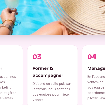
03
04
r
Former &
Manage
accompagner
osition nos
En l'absen
vos
ventes, no
D'abord en salle puis sur
rketing,
vos équipe
le terrain, nous formons
on et gérer
coordonner
vos équipes pour mieux
e ventes.
piloter l'a
vendre.