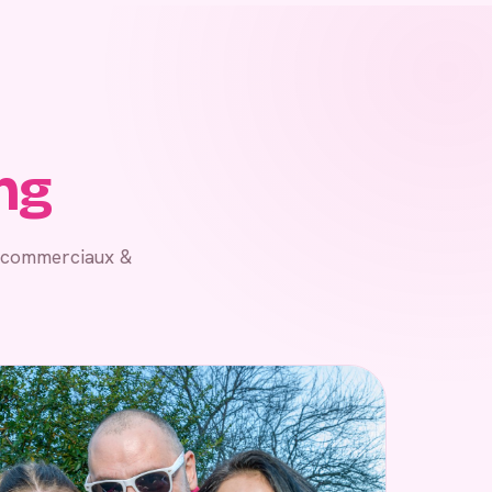
ng
, commerciaux &