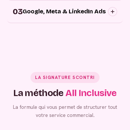
Campagnes digitales sortantes : nous
03
approchons vos prospects au bon moment,
Google, Meta & LinkedIn Ads
sur les bons canaux, avec des messages
personnalisés.
Grâce à vos campagnes publicitaires,
générez de la demande entrante.
LA SIGNATURE SCONTRI
La méthode
All Inclusive
La formule qui vous permet de structurer tout
votre service commercial.