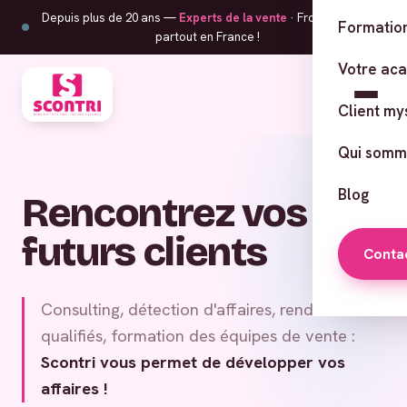
Depuis plus de 20 ans —
Experts de la vente
· From Corsica,
Formation
partout en France !
Votre ac
Client my
Qui somm
Blog
Rencontrez vos
futurs clients
Conta
Consulting, détection d'affaires, rendez-vous
qualifiés, formation des équipes de vente :
Scontri vous permet de développer vos
affaires !