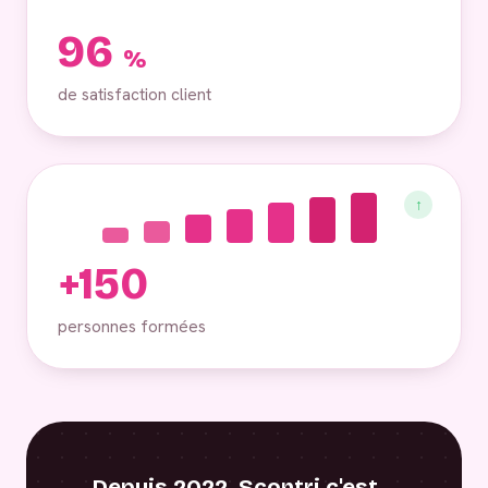
96
%
de satisfaction client
↑
+150
personnes formées
Depuis 2022, Scontri c'est…