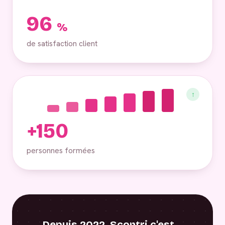
96
%
de satisfaction client
↑
+150
personnes formées
Depuis 2022, Scontri c'est…