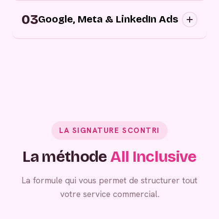
Campagnes digitales sortantes : nous
03
approchons vos prospects au bon moment,
Google, Meta & LinkedIn Ads
sur les bons canaux, avec des messages
personnalisés.
Grâce à vos campagnes publicitaires,
générez de la demande entrante.
LA SIGNATURE SCONTRI
La méthode
All Inclusive
La formule qui vous permet de structurer tout
votre service commercial.