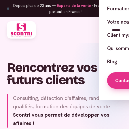
Depuis plus de 20 ans —
Experts de la vente
· From Corsica,
Formation
partout en France !
Votre ac
Client my
Qui somm
Blog
Rencontrez vos
futurs clients
Conta
Consulting, détection d'affaires, rendez-vous
qualifiés, formation des équipes de vente :
Scontri vous permet de développer vos
affaires !