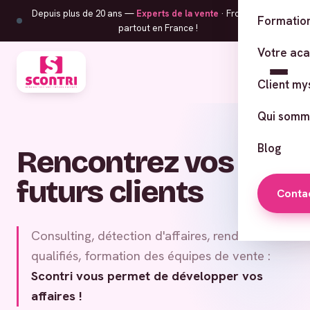
Depuis plus de 20 ans —
Experts de la vente
· From Corsica,
Formation
partout en France !
Votre ac
Client my
Qui somm
Blog
Rencontrez vos
futurs clients
Conta
Consulting, détection d'affaires, rendez-vous
qualifiés, formation des équipes de vente :
Scontri vous permet de développer vos
affaires !