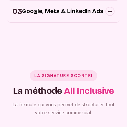
Campagnes digitales sortantes : nous
03
approchons vos prospects au bon moment,
Google, Meta & LinkedIn Ads
sur les bons canaux, avec des messages
personnalisés.
Grâce à vos campagnes publicitaires,
générez de la demande entrante.
LA SIGNATURE SCONTRI
La méthode
All Inclusive
La formule qui vous permet de structurer tout
votre service commercial.