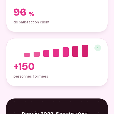
96
%
de satisfaction client
↑
+150
personnes formées
Depuis 2022, Scontri c'est…