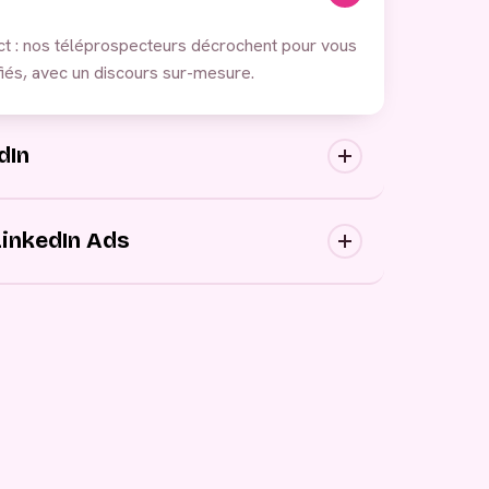
ct : nos téléprospecteurs décrochent pour vous
iés, avec un discours sur-mesure.
dIn
ortantes : nous approchons vos prospects au
ons canaux, avec des messages personnalisés.
LinkedIn Ads
 publicitaires, générez de la demande