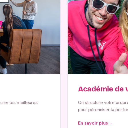
Académie de v
crer les meilleures
On structure votre propre 
pour pérenniser la perfor
En savoir plus
→