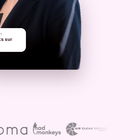
 ?
ts sur