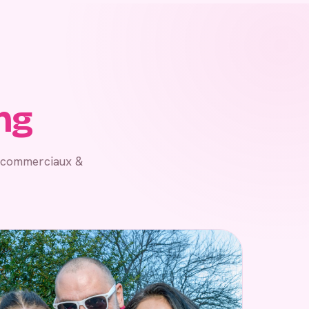
ng
, commerciaux &