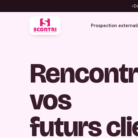
De
Prospection external
Rencontr
vos
futurs cl