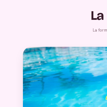
La
La form