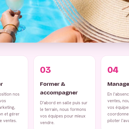
03
04
r
Former &
Manage
accompagner
osition nos
En l'absen
vos
ventes, no
D'abord en salle puis sur
rketing,
vos équipe
le terrain, nous formons
on et gérer
coordonner
vos équipes pour mieux
e ventes.
piloter l'a
vendre.