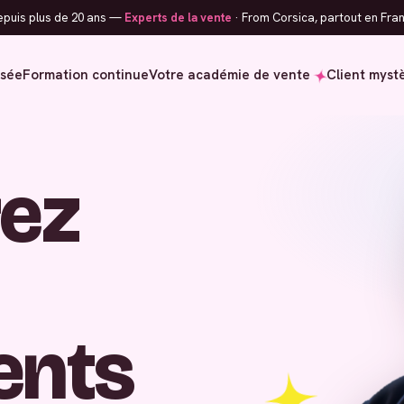
puis plus de 20 ans —
Experts de la vente
· From Corsica, partout en Fran
isée
Formation continue
Votre académie de vente
Client myst
ez
ients