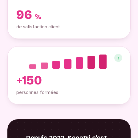
96
%
de satisfaction client
↑
+150
personnes formées
Depuis 2022, Scontri c'est…