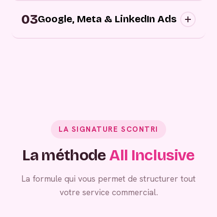
Campagnes digitales sortantes : nous
03
approchons vos prospects au bon moment,
Google, Meta & LinkedIn Ads
sur les bons canaux, avec des messages
personnalisés.
Grâce à vos campagnes publicitaires,
générez de la demande entrante.
LA SIGNATURE SCONTRI
La méthode
All Inclusive
La formule qui vous permet de structurer tout
votre service commercial.