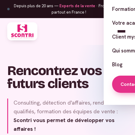
Depuis plus de 20 ans —
Experts de la vente
· From Corsica,
Formation
partout en France !
Votre ac
Client my
Qui somm
Blog
Rencontrez vos
futurs clients
Conta
Consulting, détection d'affaires, rendez-vous
qualifiés, formation des équipes de vente :
Scontri vous permet de développer vos
affaires !