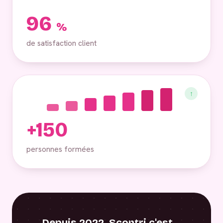
96
%
de satisfaction client
↑
+150
personnes formées
Depuis 2022, Scontri c'est…