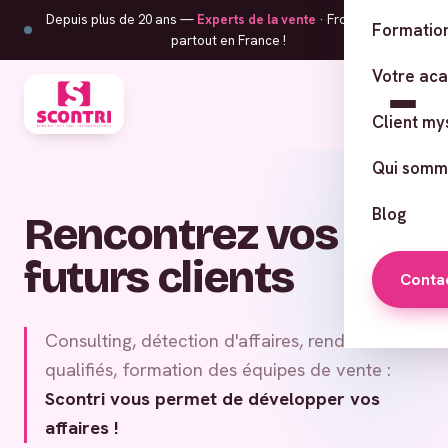
Depuis plus de 20 ans —
Experts de la vente
· From Corsica,
Formation
partout en France !
Votre ac
Client my
Qui somm
Blog
Rencontrez vos
futurs clients
Conta
Consulting, détection d'affaires, rendez-vous
qualifiés, formation des équipes de vente :
Scontri vous permet de développer vos
affaires !