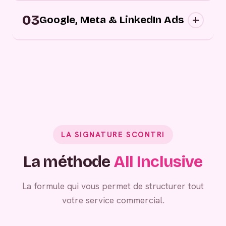
Campagnes digitales sortantes : nous
03
approchons vos prospects au bon moment,
Google, Meta & LinkedIn Ads
sur les bons canaux, avec des messages
personnalisés.
Grâce à vos campagnes publicitaires,
générez de la demande entrante.
LA SIGNATURE SCONTRI
La méthode
All Inclusive
La formule qui vous permet de structurer tout
votre service commercial.