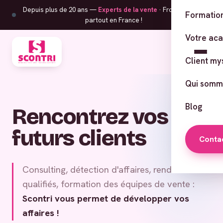
Depuis plus de 20 ans —
Experts de la vente
· From Corsica,
Formation
partout en France !
Votre ac
Client my
Qui somm
Blog
Rencontrez vos
futurs clients
Conta
Consulting, détection d'affaires, rendez-vous
qualifiés, formation des équipes de vente :
Scontri vous permet de développer vos
affaires !