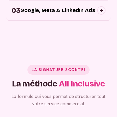
Campagnes digitales sortantes : nous
03
approchons vos prospects au bon moment,
Google, Meta & LinkedIn Ads
sur les bons canaux, avec des messages
personnalisés.
Grâce à vos campagnes publicitaires,
générez de la demande entrante.
LA SIGNATURE SCONTRI
La méthode
All Inclusive
La formule qui vous permet de structurer tout
votre service commercial.