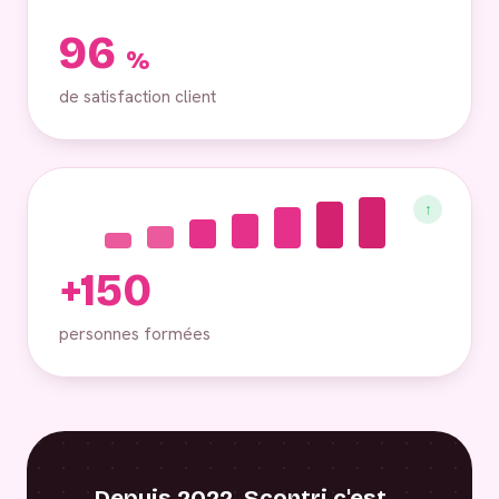
96
%
de satisfaction client
↑
+150
personnes formées
Depuis 2022, Scontri c'est…