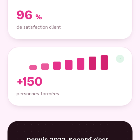
96
%
de satisfaction client
↑
+150
personnes formées
Depuis 2022, Scontri c'est…