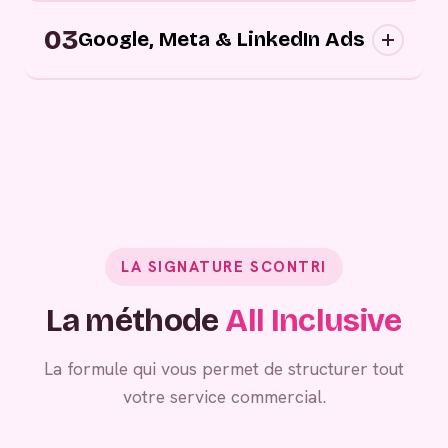
Campagnes digitales sortantes : nous
03
approchons vos prospects au bon moment,
Google, Meta & LinkedIn Ads
sur les bons canaux, avec des messages
personnalisés.
Grâce à vos campagnes publicitaires,
générez de la demande entrante.
LA SIGNATURE SCONTRI
La méthode
All Inclusive
La formule qui vous permet de structurer tout
votre service commercial.