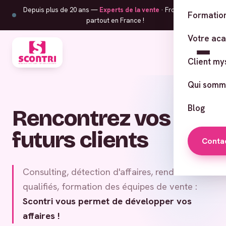
Depuis plus de 20 ans —
Experts de la vente
· From Corsica,
Formation
partout en France !
Votre ac
Client my
Qui somm
Blog
Rencontrez vos
futurs clients
Conta
Consulting, détection d'affaires, rendez-vous
qualifiés, formation des équipes de vente :
Scontri vous permet de développer vos
affaires !