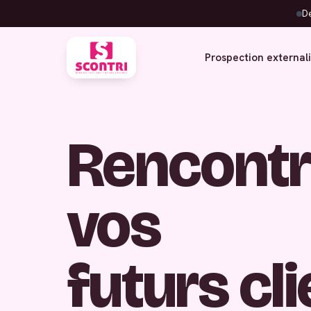
De
Prospection external
Rencontr
vos
futurs cl