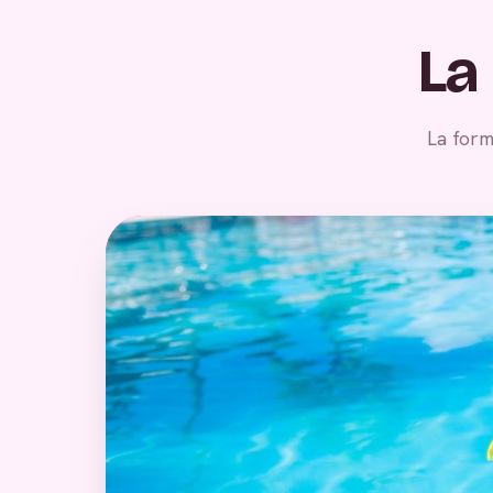
La
La form