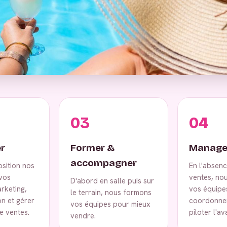
03
04
r
Former &
Manage
accompagner
osition nos
En l'absen
vos
ventes, no
D'abord en salle puis sur
rketing,
vos équipe
le terrain, nous formons
on et gérer
coordonner
vos équipes pour mieux
e ventes.
piloter l'a
vendre.