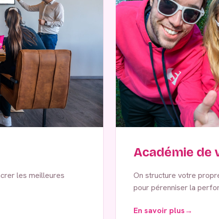
Académie de v
crer les meilleures
On structure votre propre 
pour pérenniser la perfor
En savoir plus
→