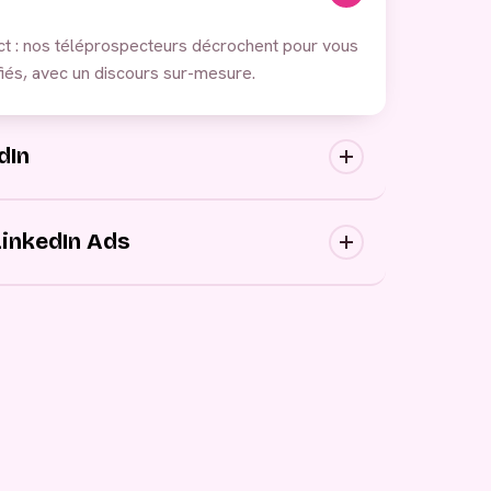
ct : nos téléprospecteurs décrochent pour vous
iés, avec un discours sur-mesure.
dIn
ortantes : nous approchons vos prospects au
ons canaux, avec des messages personnalisés.
LinkedIn Ads
 publicitaires, générez de la demande