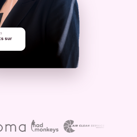
 ?
ts sur