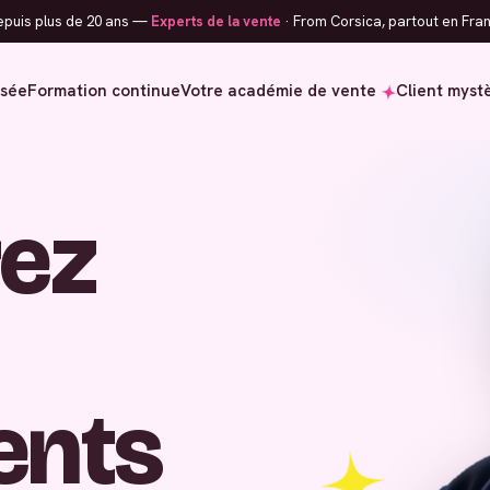
puis plus de 20 ans —
Experts de la vente
· From Corsica, partout en Fran
isée
Formation continue
Votre académie de vente
Client myst
ez
ients