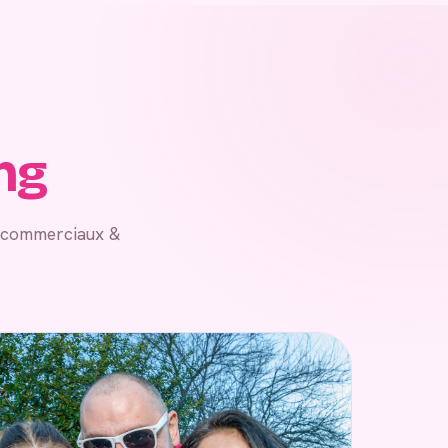
ng
, commerciaux &