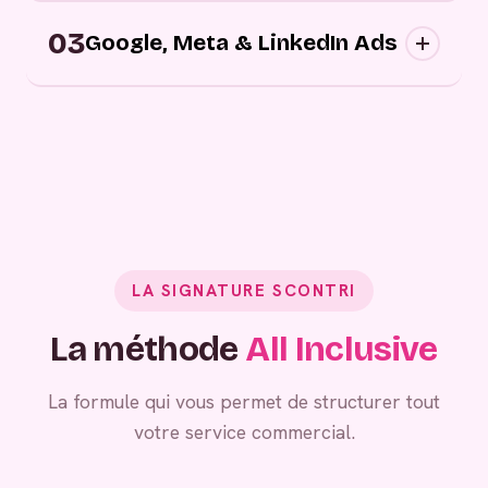
Campagnes digitales sortantes : nous
03
approchons vos prospects au bon moment,
Google, Meta & LinkedIn Ads
sur les bons canaux, avec des messages
personnalisés.
Grâce à vos campagnes publicitaires,
générez de la demande entrante.
LA SIGNATURE SCONTRI
La méthode
All Inclusive
La formule qui vous permet de structurer tout
votre service commercial.