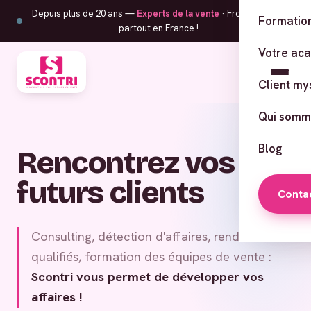
Depuis plus de 20 ans —
Experts de la vente
· From Corsica,
Formation
partout en France !
Votre ac
Client my
Qui somm
Blog
Rencontrez vos
futurs clients
Conta
Consulting, détection d'affaires, rendez-vous
qualifiés, formation des équipes de vente :
Scontri vous permet de développer vos
affaires !