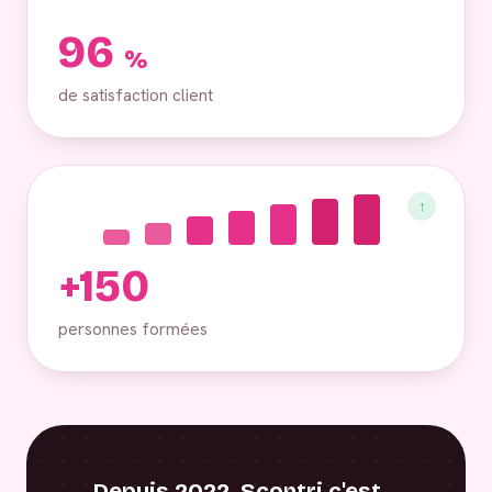
96
%
de satisfaction client
↑
+150
personnes formées
Depuis 2022, Scontri c'est…