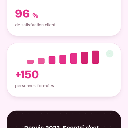
96
%
de satisfaction client
↑
+150
personnes formées
Depuis 2022, Scontri c'est…