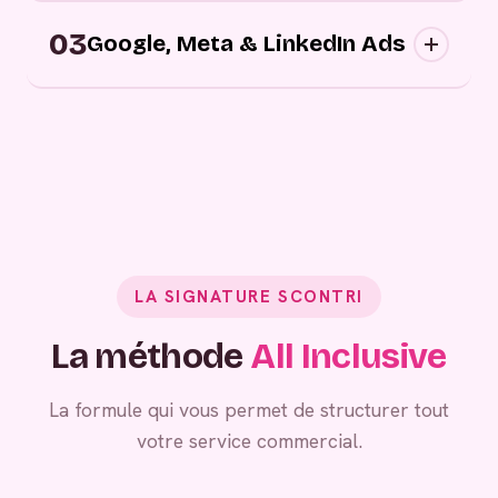
Campagnes digitales sortantes : nous
03
approchons vos prospects au bon moment,
Google, Meta & LinkedIn Ads
sur les bons canaux, avec des messages
personnalisés.
Grâce à vos campagnes publicitaires,
générez de la demande entrante.
LA SIGNATURE SCONTRI
La méthode
All Inclusive
La formule qui vous permet de structurer tout
votre service commercial.