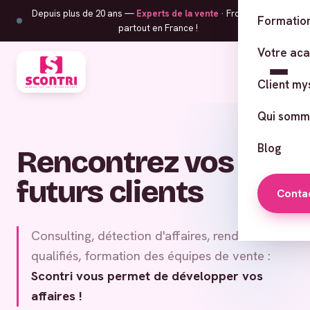
Depuis plus de 20 ans —
Experts de la vente
· From Corsica,
Formation
partout en France !
Votre ac
Client my
Qui somm
Blog
Rencontrez vos
futurs clients
Conta
Consulting, détection d'affaires, rendez-vous
qualifiés, formation des équipes de vente :
Scontri vous permet de développer vos
affaires !