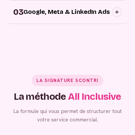
Campagnes digitales sortantes : nous
03
approchons vos prospects au bon moment,
Google, Meta & LinkedIn Ads
sur les bons canaux, avec des messages
personnalisés.
Grâce à vos campagnes publicitaires,
générez de la demande entrante.
LA SIGNATURE SCONTRI
La méthode
All Inclusive
La formule qui vous permet de structurer tout
votre service commercial.