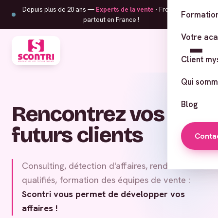
Depuis plus de 20 ans —
Experts de la vente
· From Corsica,
Formation
partout en France !
Votre ac
Client my
Qui somm
Blog
Rencontrez vos
futurs clients
Conta
Consulting, détection d'affaires, rendez-vous
qualifiés, formation des équipes de vente :
Scontri vous permet de développer vos
affaires !