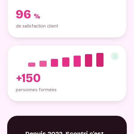
96
%
de satisfaction client
↑
+150
personnes formées
Depuis 2022, Scontri c'est…